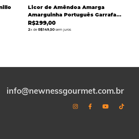
illo
Licor de Amêndoa Amarga
Amarguinha Português Garrafa
700ml
R$299,00
2
x de
R$149,50
sem juros
info@newnessgourmet.com.br