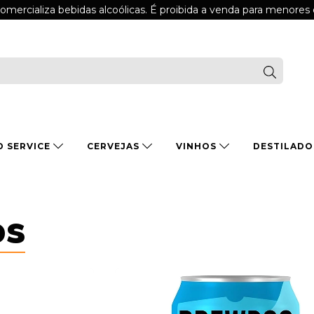
comercializa bebidas alcoólicas. É proibida a venda para menores
D SERVICE
CERVEJAS
VINHOS
DESTILAD
os