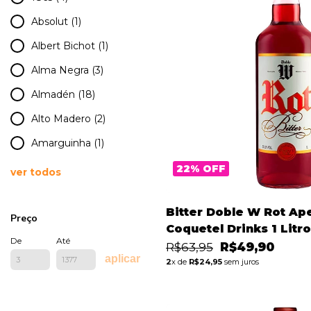
Absolut (1)
Albert Bichot (1)
Alma Negra (3)
Almadén (18)
Alto Madero (2)
Amarguinha (1)
22
%
OFF
ver todos
Bitter Doble W Rot Ape
Preço
Coquetel Drinks 1 Litro
De
Até
R$63,95
R$49,90
aplicar
2
x de
R$24,95
sem juros