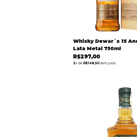
Whisky Dewar´s 15 A
Lata Metal 750ml
R$297,00
2
x de
R$148,50
sem juros