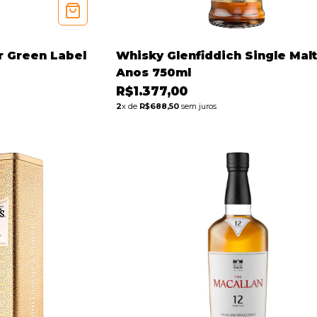
r Green Label
Whisky Glenfiddich Single Malt
Anos 750ml
R$1.377,00
2
x de
R$688,50
sem juros