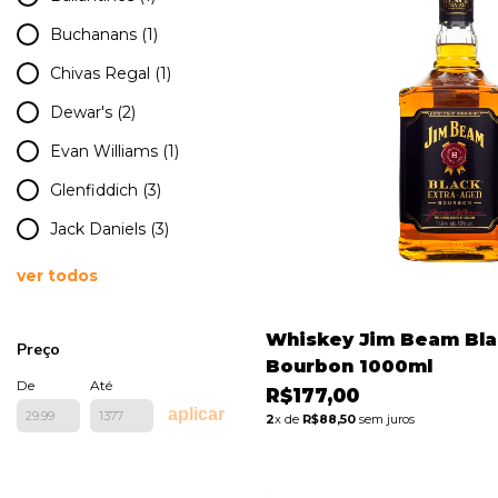
Buchanans (1)
Chivas Regal (1)
Dewar's (2)
Evan Williams (1)
Glenfiddich (3)
Jack Daniels (3)
ver todos
Whiskey Jim Beam Bla
Preço
Bourbon 1000ml
De
Até
R$177,00
aplicar
2
x de
R$88,50
sem juros