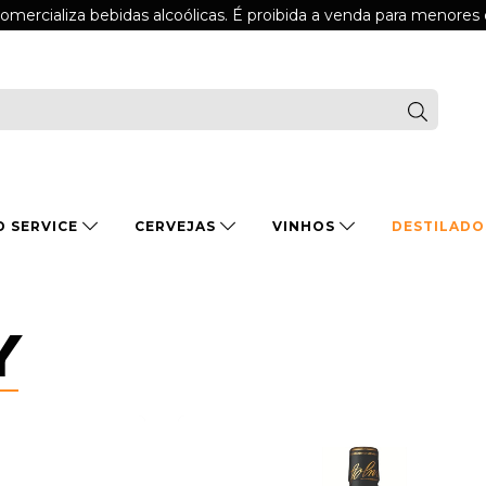
comercializa bebidas alcoólicas. É proibida a venda para menores
D SERVICE
CERVEJAS
VINHOS
DESTILAD
Y