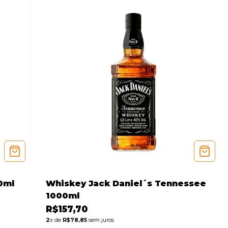
0ml
Whiskey Jack Daniel´s Tennessee
1000ml
R$157,70
2
x de
R$78,85
sem juros