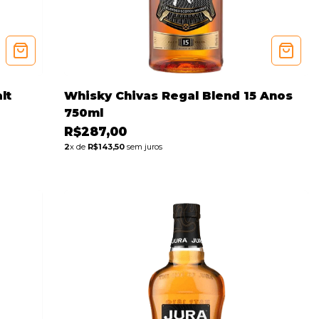
lt
Whisky Chivas Regal Blend 15 Anos
750ml
R$287,00
2
x de
R$143,50
sem juros