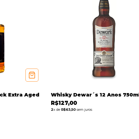
ck Extra Aged
Whisky Dewar´s 12 Anos 750m
R$127,00
2
x de
R$63,50
sem juros