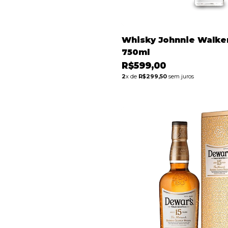
Whisky Johnnie Walke
750ml
R$599,00
2
x de
R$299,50
sem juros