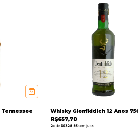
s Tennessee
Whisky Glenfiddich 12 Anos 75
R$657,70
2
x de
R$328,85
sem juros