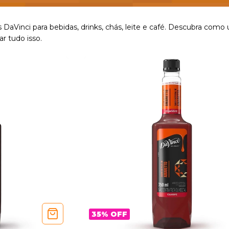
s DaVinci para bebidas, drinks, chás, leite e café. Descubra como
r tudo isso.
35
%
OFF