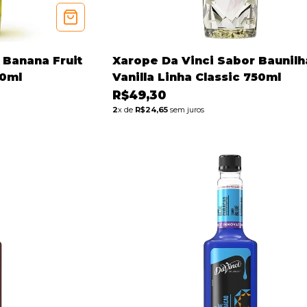
 Banana Fruit
Xarope Da Vinci Sabor Baunilh
50ml
Vanilla Linha Classic 750ml
R$49,30
2
x de
R$24,65
sem juros