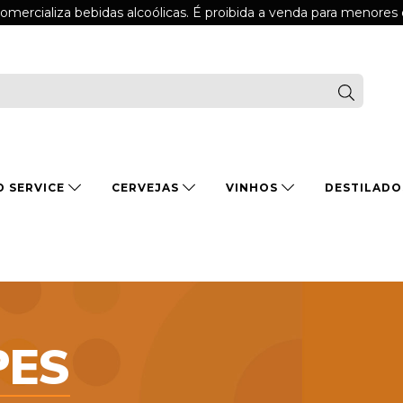
comercializa bebidas alcoólicas. É proibida a venda para menores
D SERVICE
CERVEJAS
VINHOS
DESTILAD
PES