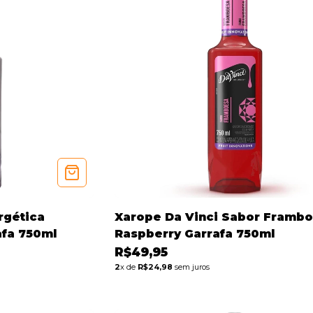
rgética
Xarope Da Vinci Sabor Framb
afa 750ml
Raspberry Garrafa 750ml
R$49,95
2
x de
R$24,98
sem juros