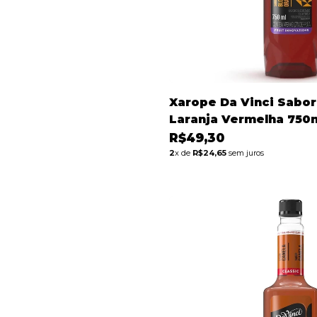
Xarope Da Vinci Sabo
Laranja Vermelha 750
R$49,30
2
x de
R$24,65
sem juros