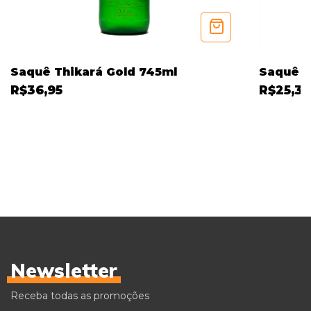
Saquê Thikará Gold 745ml
Saquê 
R$36,95
R$25,3
Newsletter
Receba todas as promoções