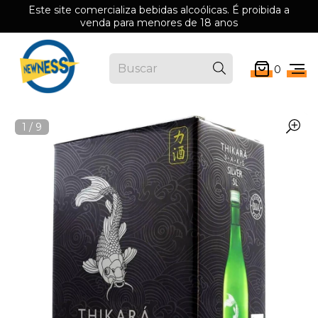
Este site comercializa bebidas alcoólicas. É proibida a
venda para menores de 18 anos
0
1
/
9