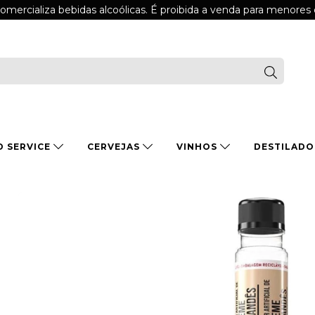
comercializa bebidas alcoólicas. É proibida a venda para menores
D SERVICE
CERVEJAS
VINHOS
DESTILAD