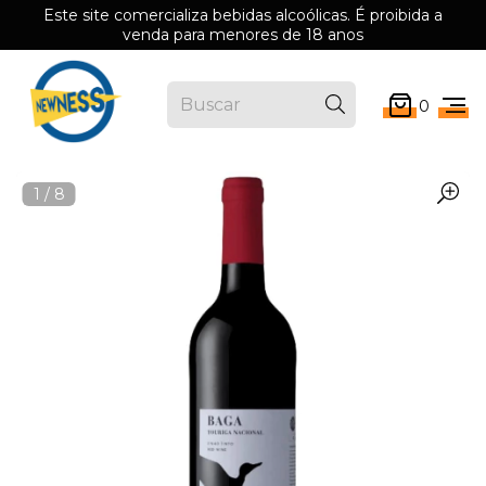
Este site comercializa bebidas alcoólicas. É proibida a
venda para menores de 18 anos
0
1
/
8