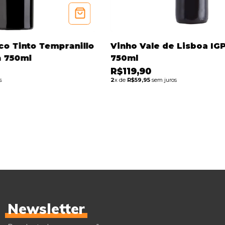
co Tinto Tempranillo
Vinho Vale de Lisboa IGP
a 750ml
750ml
R$119,90
s
2
x de
R$59,95
sem juros
Newsletter