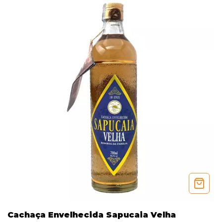
Cachaça Envelhecida Sapucaia Velha