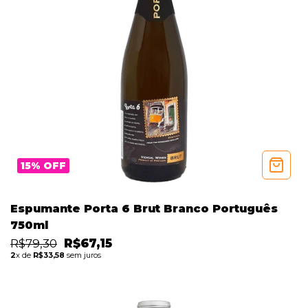
15
%
OFF
Espumante Porta 6 Brut Branco Português
750ml
R$79,30
R$67,15
2
x de
R$33,58
sem juros