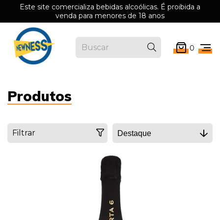
Este site comercializa bebidas alcoólicas. É proibida a
venda para menores de 18 anos
0
Produtos
Filtrar