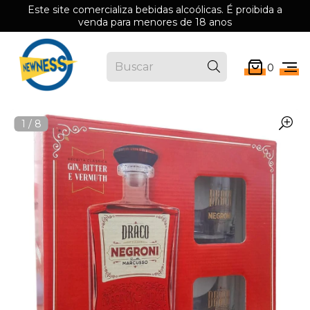
Este site comercializa bebidas alcoólicas. É proibida a
venda para menores de 18 anos
0
1
/
8