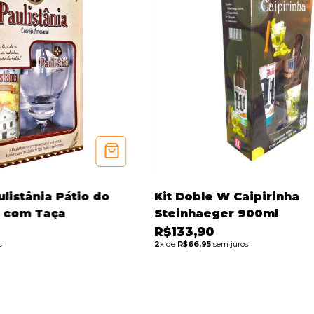
ulistânia Pátio do
Kit Doble W Caipirinha
l com Taça
Steinhaeger 900ml
R$133,90
s
2
x de
R$66,95
sem juros