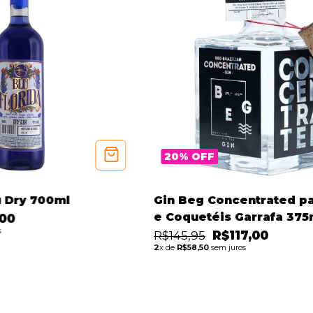
20
%
OFF
u Dry 700ml
Gin Beg Concentrated pa
e Coquetéis Garrafa 375
,00
s
R$145,95
R$117,00
2
x de
R$58,50
sem juros