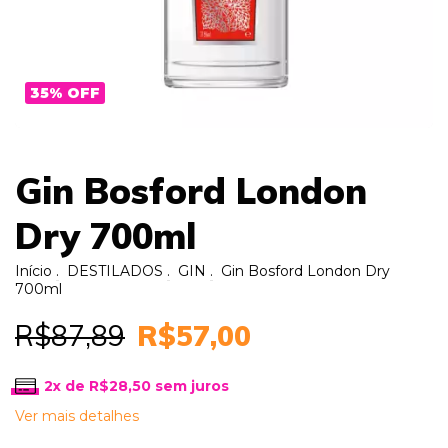
35
%
OFF
Gin Bosford London
Dry 700ml
Início
.
DESTILADOS
.
GIN
.
Gin Bosford London Dry
700ml
R$87,89
R$57,00
2
x de
R$28,50
sem juros
Ver mais detalhes