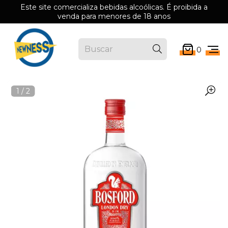
Este site comercializa bebidas alcoólicas. É proibida a
venda para menores de 18 anos
0
1
/
2