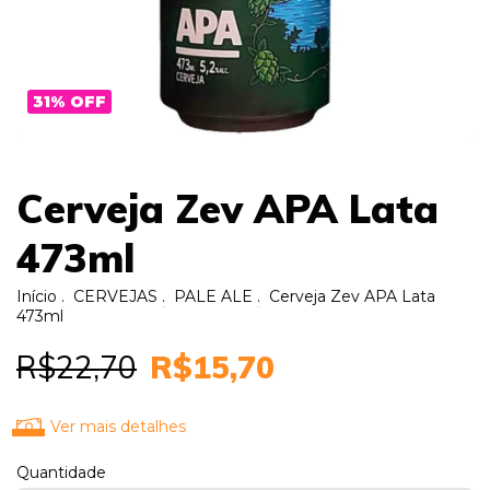
31
%
OFF
Cerveja Zev APA Lata
473ml
Início
.
CERVEJAS
.
PALE ALE
.
Cerveja Zev APA Lata
473ml
R$22,70
R$15,70
Ver mais detalhes
Quantidade