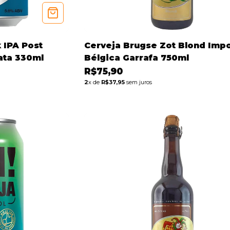
 IPA Post
Cerveja Brugse Zot Blond Imp
ata 330ml
Bélgica Garrafa 750ml
R$75,90
2
x de
R$37,95
sem juros