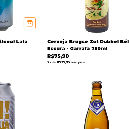
Álcool Lata
Cerveja Brugse Zot Dubbel Bé
Escura - Garrafa 750ml
R$75,90
2
x de
R$37,95
sem juros