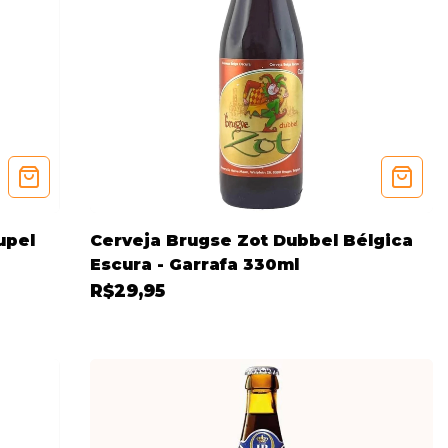
upel
Cerveja Brugse Zot Dubbel Bélgica
Escura - Garrafa 330ml
R$29,95