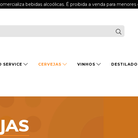
comercializa bebidas alcoólicas. É proibida a venda para menores
D SERVICE
CERVEJAS
VINHOS
DESTILAD
JAS